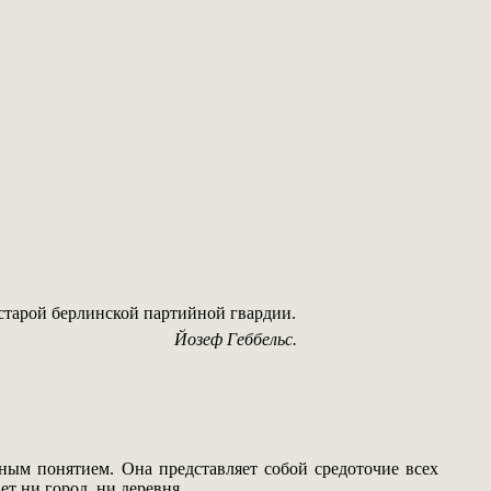
арой берлинской партийной гвардии.
Йозеф Геббельс.
ным понятием. Она представляет собой средоточие всех
т ни город, ни деревня.