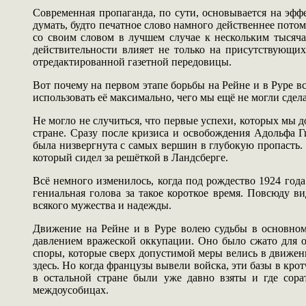
Современная пропаганда, по сути, основывается на эф
думать, будто печатное слово намного действеннее пото
со своим словом в лучшем случае к нескольким тысяча
действительности влияет не только на присутствующих
отредактированной газетной передовицы.
Вот почему на первом этапе борьбы на Рейне и в Руре 
использовать её максимально, чего мы ещё не могли сдел
Не могло не случиться, что первые успехи, которых мы д
стране. Сразу после кризиса и освобождения Адольфа 
была низвергнута с самых вершин в глубокую пропасть.
который сидел за решёткой в Ландсберге.
Всё немного изменилось, когда под рождество 1924 год
гениальная голова за такое короткое время. Повсюду 
всякого мужества и надежды.
Движение на Рейне и в Руре волею судьбы в основном
давлением вражеской оккупации. Оно было сжато для 
споры, которые сверх допустимой меры велись в движен
здесь. Но когда французы вывели войска, эти базы в кр
в остальной стране были уже давно взяты и где сор
междоусобицах.