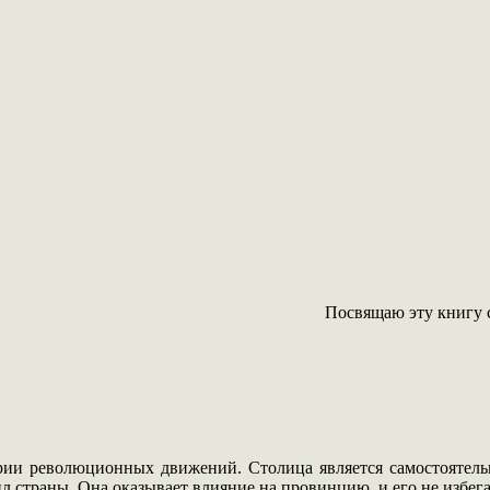
Посвящаю эту книгу ст
тории революционных движений. Столица является самостоятель
 страны. Она оказывает влияние на провинцию, и его не избегае