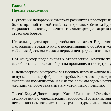
Глава 2.
Против разложения
В утренних ноябрьских сумерках раскинулся просторный,
был отправной точкой тяжёлых и кровавых битв за Рурс
социалистического движения. В Эльберфельде закрепи
страстной борьбы.
Несколько друзей пришли, чтобы попрощаться. В действит
с которыми пережито много воспоминаний о борьбе и усп
собрания. Здесь мы создали первый центр для стихийны
Вот кондуктор подал сигнал к отправлению. Краткие жес
жалобно завыл последний раз на прощание, и поезд трон
С неимоверной быстротой мы неслись через лежащую в 
испускающие пар фабричные трубы. Как часто приходило
скоплении коммунистов. Как часто вели мы здесь насту
жёстким напором захватить эту устойчивую позицию.
Эссен! Бохум! Дюссельдорф! Хаген! Гаттинген! Это был
столкновений с марксистским террором. Противник зна
нескольких немногочисленных групп штурмовиков, мы во