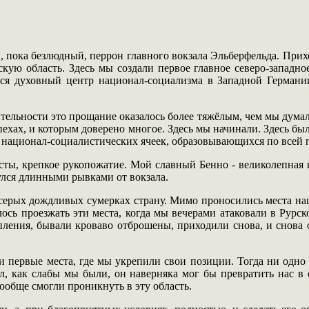
 пока безлюдный, перрон главного вокзала Эльберфельда. Прихо
кую область. Здесь мы создали первое главное северо-западн
лся духовный центр национал-социализма в Западной Германи
ельности это прощание оказалось более тяжёлым, чем мы думали
ехах, и которым доверено многое. Здесь мы начинали. Здесь бы
х национал-социалистических ячеек, образовывающихся по всей
ты, крепкое рукопожатие. Мой славный Бенно - великолепная не
улся длинными рывками от вокзала.
серых дождливых сумерках страну. Мимо проносились места н
сь проезжать эти места, когда мы вечерами атаковали в Рурск
пления, бывали кроваво отброшены, приходили снова, и снова 
и первые места, где мы укрепили свои позиции. Тогда ни одно 
л, как слабы мы были, он наверняка мог бы превратить нас в 
обще смогли проникнуть в эту область.