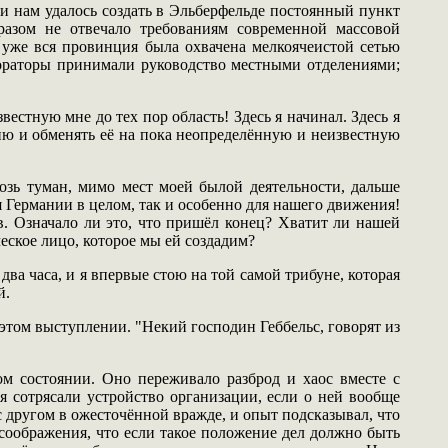
и нам удалось создать в Эльберфельде постоянный пункт
разом не отвечало требованиям современной массовой
о уже вся провинция была охвачена мелкоячеистой сетью
 ораторы принимали руководство местными отделениями;
стную мне до тех пор область! Здесь я начинал. Здесь я
цию и обменять её на пока неопределённую и неизвестную
озь туман, мимо мест моей былой деятельности, дальше
я Германии в целом, так и особенно для нашего движения!
 Означало ли это, что пришёл конец? Хватит ли нашей
ское лицо, которое мы ей создадим?
ва часа, и я впервые стою на той самой трибуне, которая
й.
б этом выступлении. "Некий господин Геббельс, говорят из
ом состоянии. Оно переживало разброд и хаос вместе с
я сотрясали устройство организации, если о ней вообще
 другом в ожесточённой вражде, и опыт подсказывал, что
 соображения, что если такое положение дел должно быть