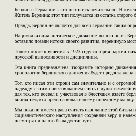
Берлин в Германии - это нечто исключительное. Населени
Житель Берлина: этот тип получается из остатка старого
Правда, Берлин не является для всей Германии таким опр
Национал-социалистическое движение вышло не из Берл
оставило позади истоки своего развития, перекинуло мост
Только после крушения в 1923 году история партии на
прусской выносливости и дисциплины.
Эта книга предназначена изобразить историю движения
хронологию берлинского движения будет предоставлена п
Тот, кто писал эти строки сам значительно и с огромно
надежду с этим повествованием снять с души тяжелейшу
для тех, кто воевал и участвовал в блестящем взлёте бе
войны тем, кто препятствовал нашему победному маршу.
Мы пока не имеем права считать окончание этой битвы 
социалистического наступления сохраняли веру и надежд
несмотря ни на что была достигнута.