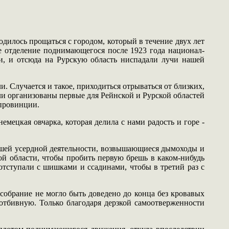
дилось прощаться с городом, который в течение двух лет
ое отделение поднимающегося после 1923 года национал-
и, и отсюда на Рурскую область ниспадали лучи нашей
. Случается и такое, приходиться отрываться от близких,
ли организованы первые для Рейнской и Рурской областей
 провинции.
мецкая овчарка, которая делила с нами радость и горе -
ашей усердной деятельности, возвышающиеся дымоходы и
ой области, чтобы пробить первую брешь в каком-нибудь
отступали с шишками и ссадинами, чтобы в третий раз с
собрание не могло быть доведено до конца без кровавых
отбивную. Только благодаря дерзкой самоотверженности