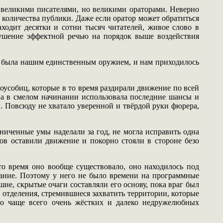
 великими писателями, но великими ораторами. Неверно
 количества публики. Даже если оратор может обратиться
ходит десятки и сотни тысяч читателей, живое слово в
внушение эффектной речью на порядок выше воздействия
да была нашим единственным оружием, и нам приходилось
доусобиц, которые в то время раздирали движение по всей
на в смелом начинании использовала последние шансы и
. Повсюду не хватало уверенной и твёрдой руки фюрера,
ниченные умы наделали за год, не могла исправить одна
ов оставили движение и покорно стояли в стороне безо
о время оно вообще существовало, оно находилось под
ание. Поэтому у него не было времени на программные
е, скрытые очаги составляли его основу, пока враг был
 отделения, стремившиеся захватить территории, которые
но чаще всего очень жёстких и далеко недружелюбных