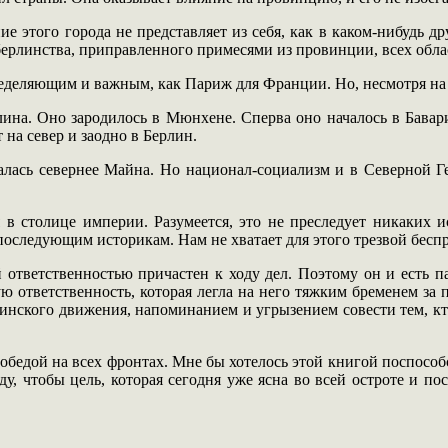
е этого города не представляет из себя, как в каком-нибудь д
 берлинства, приправленного примесями из провинции, всех обла
еделяющим и важным, как Париж для Франции. Но, несмотря на э
ина. Оно зародилось в Мюнхене. Сперва оно началось в Бавари
 на север и заодно в Берлин.
чалась севернее Майна. Но национал-социализм и в Северной Г
 в столице империи. Разумеется, это не преследует никаких 
оследующим историкам. Нам не хватает для этого трезвой беспр
й ответственностью причастен к ходу дел. Поэтому он и есть п
ю ответственность, которая легла на него тяжким бременем за 
рлинского движения, напоминанием и угрызением совести тем, кт
победой на всех фронтах. Мне бы хотелось этой книгой поспосо
у, чтобы цель, которая сегодня уже ясна во всей остроте и пос