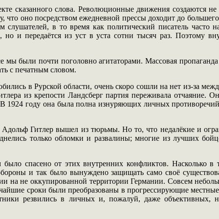
фекте сказанного слова. Революционные движения создаются не
му, что оно посредством ежедневной прессы доходит до большего
м слушателей, в то время как политический писатель часто на
, но и передаётся из уст в уста сотни тысяч раз. Поэтому 
все мы были почти поголовно агитаторами. Массовая пропаган
ать с печатным словом.
обились в Рурской области, очень скоро сошли на нет из-за меж
Гитлера из крепости Ландсберг партия переживала отчаяние. О
 В 1924 году она была полна изнуряющих личных противоречий
а Адольф Гитлер вышел из тюрьмы. Но то, что недалёкие и огра
виднелись только обломки и развалины; многие из лучших бойц
 было спасено от этих внутренних конфликтов. Насколько в т
обороны и так было вынуждено защищать само своё существов
ии на не оккупированной территории Германии. Совсем небольши
отчайшие сроки были преобразованы в прогрессирующие местные
атники резвились в личных и, пожалуй, даже объективных, 