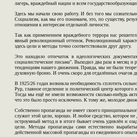
лагерь, враждебный нации и всем государствообразующи
Здесь мы начали свою работу. И без того мы сознатель
Социализм, как мы его понимаем, это, по существу, резу
отношения к интересам отдельной личности.
Так как применением враждебного террора нас решител
явный революционный оттенок. Революционный характер 
здесь цели и методы точно соответствовали друг другу.
Это находило отпечаток в идеологических документах 
социалистические письма". Выходил два раза в месяц и 
тенденциям нашего движения. Правда, мы не были теоре
духовную броню. И очень скоро для отдалённых очагов 
В 1925/26 годах возникла необходимость сплотить сильн
Рур, главное отделение и политический центр которого 
Тогда мы ещё не имели возможности сколько-нибудь акт
что это было просто исключено. К тому же, молодое движ
Собственно пропаганда не имеет своего принципиального 
служит этой цели, хорошо. И любое средство, которое не
остроумный метод и в итоге бывает очень удивлён и оза
цели. Методы пропаганды сами естественно вырабаты
действенной массовой пропаганды из ежедневного опыта, 