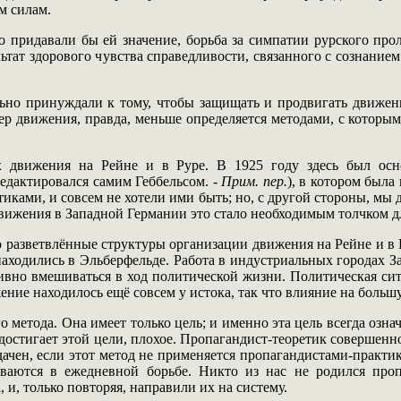
м силам.
но придавали бы ей значение, борьба за симпатии рурского про
льтат здорового чувства справедливости, связанного с сознание
ьно принуждали к тому, чтобы защищать и продвигать движение
движения, правда, меньше определяется методами, с которыми 
движения на Рейне и в Руре. В 1925 году здесь был основан
редактировался самим Геббельсом. -
Прим. пер.
), в котором был
тиками, и совсем не хотели ими быть; но, с другой стороны, м
движения в Западной Германии это стало необходимым толчком 
о разветвлённые структуры организации движения на Рейне и в Р
находились в Эльберфельде. Работа в индустриальных городах За
ивно вмешиваться в ход политической жизни. Политическая си
ение находилось ещё совсем у истока, так что влияние на большу
метода. Она имеет только цель; и именно эта цель всегда означ
 достигает этой цели, плохое. Пропагандист-теоретик совершен
дачен, если этот метод не применяется пропагандистами-практи
ваются в ежедневной борьбе. Никто из нас не родился про
и, только повторяя, направили их на систему.