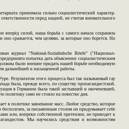
летариата принимала сильно социалистический характер.
м ответственности перед нацией, не считая внимательного
 вперёд силой, наша борьба с самого начала сохраняла
оно сражается, чем целями, за которые оно борется. Но
 журнал "National-Sozialistische Briefe" ("Национал-
а предпринята попытка дать объяснение социалистическим
ы должны были внешне придать нашей борьбе необходимую
для дальнейшей и насыщенной работы.
уре. Результатом этого процесса был так называемый гау
пада была, прежде всего, по существу пропагандистской.
туация в Германии была такой застывшей и окоченевшей,
ю политику само не стояло на повестке дня.
ает в политике завоевание масс. Любое средство, которое
но бесполезен, за письменным столом он придумывает себе
ками или, вопреки собственной претензии, не приводит к
пагандистом. Мы научились средствам и возможностям