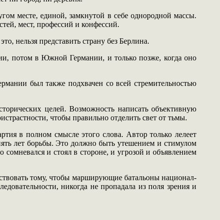
ругом месте, единой, замкнутой в себе однородной массы.
стей, мест, профессий и конфессий.
то, нельзя представить страну без Берлина.
и, потом в Южной Германии, и только позже, когда оно
ермании был также подхвачен со всей стремительностью
исторических целей. Возможность написать объективную
истрастности, чтобы правильно отделить свет от тьмы.
артия в полном смысле этого слова. Автор только лелеет
пять лет борьбы. Это должно быть утешением и стимулом
о сомневался и стоял в стороне, и угрозой и объявлением
бствовать тому, чтобы марширующие батальоны национал-
ледовательности, никогда не пропадала из поля зрения и