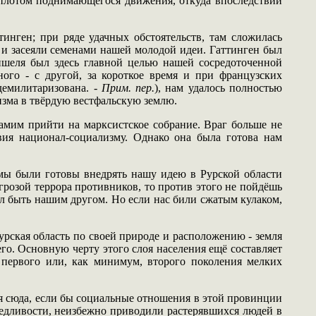
 оплотом поднимающегося движения, откуда впоследствии
нген; при ряде удачных обстоятельств, там сложилась
 и засеяли семенами нашей молодой идеи. Гаттинген был
ншеля был здесь главной целью нашей сосредоточенной
ного - с другой, за короткое время и при французских
демилитаризована. -
Прим. пер.
), нам удалось полностью
изма в твёрдую вестфальскую землю.
амим прийти на марксистское собрание. Враг больше не
вия национал-социализму. Однако она была готова нам
 мы были готовы внедрять нашу идею в Рурской области
угрозой террора противников, то против этого не пойдёшь
ел быть нашим другом. Но если нас били сжатым кулаком,
урская область по своей природе и расположению - земля
го. Основную черту этого слоя населения ещё составляет
 первого или, как минимум, второго поколения мелких
ся сюда, если бы социальные отношения в этой провинции
едливости, неизбежно приводили растерявшихся людей в