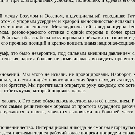
и, а, при благоприятных условиях, полностью, и сделать его
 между Бохумом и Эссеном, индустриальный городишко Гатти
потом, с упорным усердием и храброй выносливостью вспахали
а счёт промышленности. Металлургический завод концерна Ге
змом, розово-красного оттенка с одной стороны и более крас
Рейнская область была оккупирована войсками союзников и 
с его прочных позиций и крепко вонзить знамя национал-социал
иумф, это было невероятно, под сильным внешним давлением с
ическая партия больше не осмеливалась возводить препятст
кновений. Мы этого не искали, не провоцировали. Наоборот,
опыту, что если подъём нового движения будет находиться под 
и и братству. Мы протягивали открытую руку каждому, кто хот
о: отбить кулак, который поднялся на нас.
характер. Это само объяснялось местностью и её населением. Р
ается самым решительным образом от простого заурядного рабоче
м спускаются в шахты, являются сыновьями по большей части
 почвенничество. Интернационал никогда не смог бы вторгнуть
 десятилетиями терпел рабочий класс вопреки природе и справ