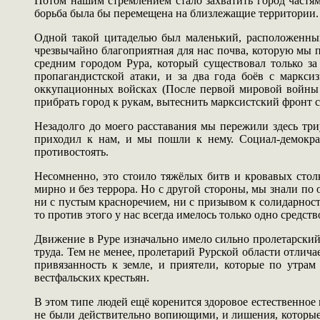
Потом нашим стремлением стало захватить город частям
борьба была бы перемещена на близлежащие территории.
Одной такой цитаделью был маленький, расположенный
чрезвычайно благоприятная для нас почва, которую мы 
средним городом Рура, который существовал только з
пропагандистской атаки, и за два года боёв с маркси
оккупационных войсках (После первой мировой войны 
прибрать город к рукам, вытеснить марксистский фронт 
Незадолго до моего расставания мы пережили здесь тр
приходил к нам, и мы пошли к нему. Социал-демократ
противостоять.
Несомненно, это стоило тяжёлых битв и кровавых стол
мирно и без террора. Но с другой стороны, мы знали по 
ни с пустым красноречием, ни с призывом к солидарност
то против этого у нас всегда имелось только одно средств
Движение в Руре изначально имело сильно пролетарский 
труда. Тем не менее, пролетарий Рурской области отлич
привязанность к земле, и приятели, которые по утра
вестфальских крестьян.
В этом типе людей ещё коренится здоровое естественное
не были действительно вопиющими, и лишения, которые