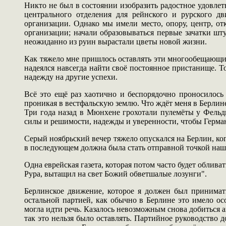
Никто не был в состоянии изобразить радостное удовле
центрального отделения для рейнского и рурского д
организации. Однако мы имели место, опору, центр, от
организации; начали образовываться первые зачатки ш
неожиданно из руин вырастали цветы новой жизни.
Как тяжело мне пришлось оставлять эти многообещающие 
надеялся навсегда найти своё постоянное пристанище. Т
надежду на другие успехи.
Всё это ещё раз хаотично и беспорядочно проносилось
проникая в вестфальскую землю. Что ждёт меня в Берлине
Три года назад в Мюнхене грохотали пулемёты у Фель
силы и решимости, надежды и уверенности, чтобы Герман
Серый ноябрьский вечер тяжело опускался на Берлин, ког
в последующем должна была стать отправной точкой наше
Одна еврейская газета, которая потом часто будет облива
Рура, вытащил на свет Божий обветшалые лозунги".
Берлинское движение, которое я должен был принимать
остальной партией, как обычно в Берлине это имело ос
могла идти речь. Казалось невозможным снова добиться 
так это нельзя было оставлять. Партийное руководство 