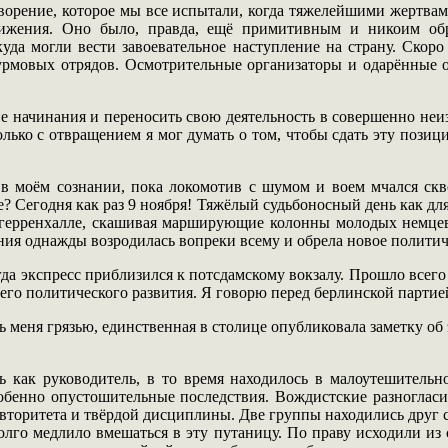
творение, которое мы все испытали, когда тяжелейшими жертвам
вижения. Оно было, правда, ещё примитивным и никоим об
куда могли вести завоевательное наступление на страну. Скор
турмовых отрядов. Осмотрительные организаторы и одарённые
начинания и переносить свою деятельность в совершенно неизве
олько с отвращением я мог думать о том, чтобы сдать эту пози
 в моём сознании, пока локомотив с шумом и воем мчался скв
? Сегодня как раз 9 ноября! Тяжёлый судьбоносный день как дл
дгерренхалле, скашивая марширующие колонны молодых немцев.
ия однажды возродилась вопреки всему и обрела новое политиче
да экспресс приблизился к потсдамскому вокзалу. Прошло всего д
го политического развития. Я говорю перед берлинской партие
ть меня грязью, единственная в столице опубликовала заметку о
 как руководитель, в то время находилось в малоутешительн
обенно опустошительные последствия. Вождистские разногласи
авторитета и твёрдой дисциплины. Две группы находились друг с
долго медлило вмешаться в эту путаницу. По праву исходили из