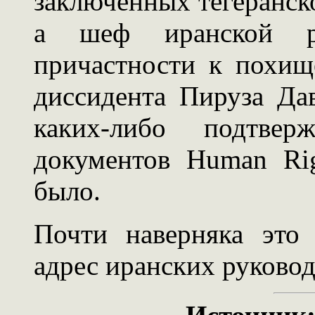
заключенных тегеранск
а шеф иранской ра
причастности к похищ
диссидента Пируза Да
каких-либо подтве
документов Human Rig
было.
Почти наверняка это
адрес иранских руковод