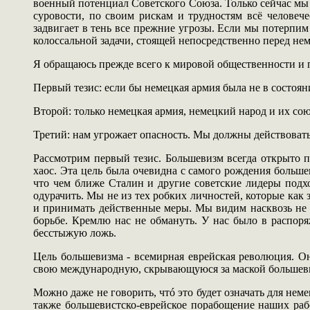
военный потенциал Советского Союза. Только сейчас мы
суровости, по своим рискам и трудностям всё человеч
задвигает в тень все прежние угрозы. Если мы потерпи
колоссальной задачи, стоящей непосредственно перед нем
Я обращаюсь прежде всего к мировой общественности и п
Первый тезис: если бы немецкая армия была не в состояни
Второй: только немецкая армия, немецкий народ и их сою
Третий: нам угрожает опасность. Мы должны действовать
Рассмотрим первый тезис. Большевизм всегда открыто п
хаос. Эта цель была очевидна с самого рождения больш
что чем ближе Сталин и другие советские лидеры подх
одурачить. Мы не из тех робких личностей, которые как
и принимать действенные меры. Мы видим насквозь не 
борьбе. Кремлю нас не обмануть. У нас было в распоря
бесстыжую ложь.
Цель большевизма - всемирная еврейская революция. Он
свою международную, скрывающуюся за маской большев
Можно даже не говорить, чтó это будет означать для нем
также большевистско-еврейское порабощение наших раб