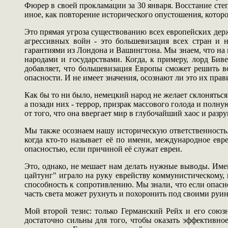
Фюрер в своей прокламации за 30 января. Восстание степ
иное, как повторение исторического опустошения, которо
Это прямая угроза существованию всех европейских держ
агрессивных войн - это большевизация всех стран и 
гарантиями из Лондона и Вашингтона. Мы знаем, что на
народами и государствами. Когда, к примеру, лорд Би
добавляет, что большевизация Европы сможет решить в
опасности. И не имеет значения, осознают ли это их прав
Как бы то ни было, немецкий народ не желает склонять
а позади них - террор, призрак массового голода и полн
от того, что она ввергает мир в глубочайший хаос и разр
Мы также осознаем нашу историческую ответственность.
когда кто-то называет её по имени, международное евр
опасностью, если причиной её служат евреи.
Это, однако, не мешает нам делать нужные выводы. Име
цайтунг" играло на руку еврейству коммунистическому,
способность к сопротивлению. Мы знали, что если опасн
часть света может рухнуть и похоронить под своими руин
Мой второй тезис: только Германский Рейх и его союз
достаточно сильны для того, чтобы оказать эффективно