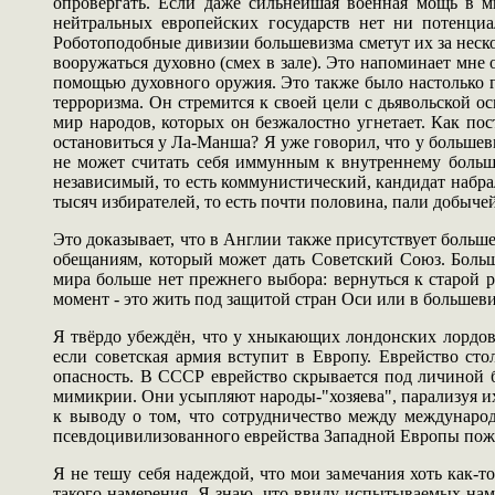
опровергать. Если даже сильнейшая военная мощь в м
нейтральных европейских государств нет ни потенциа
Роботоподобные дивизии большевизма сметут их за неско
вооружаться духовно (смех в зале). Это напоминает мне 
помощью духовного оружия. Это также было настолько гл
терроризма. Он стремится к своей цели с дьявольской о
мир народов, которых он безжалостно угнетает. Как по
остановиться у Ла-Манша? Я уже говорил, что у большев
не может считать себя иммунным к внутреннему больш
независимый, то есть коммунистический, кандидат набрал
тысяч избирателей, то есть почти половина, пали добыче
Это доказывает, что в Англии также присутствует больше
обещаниям, который может дать Советский Союз. Больше
мира больше нет прежнего выбора: вернуться к старой
момент - это жить под защитой стран Оси или в большев
Я твёрдо убеждён, что у хныкающих лондонских лордов 
если советская армия вступит в Европу. Еврейство стол
опасность. В СССР еврейство скрывается под личиной б
мимикрии. Они усыпляют народы-"хозяева", парализуя их
к выводу о том, что сотрудничество между международ
псевдоцивилизованного еврейства Западной Европы пожим
Я не тешу себя надеждой, что мои замечания хоть как-т
такого намерения. Я знаю, что ввиду испытываемых нами