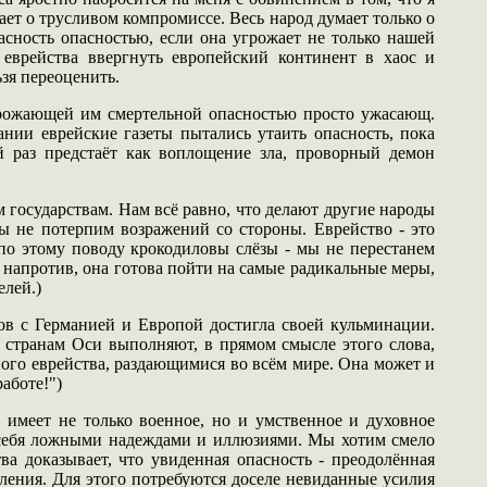
ает о трусливом компромиссе. Весь народ думает только о
сность опасностью, если она угрожает не только нашей
 еврейства ввергнуть европейский континент в хаос и
зя переоценить.
угрожающей им смертельной опасностью просто ужасающ.
ании еврейские газеты пытались утаить опасность, пока
й раз предстаёт как воплощение зла, проворный демон
 государствам. Нам всё равно, что делают другие народы
ы не потерпим возражений со стороны. Еврейство - это
по этому поводу крокодиловы слёзы - мы не перестанем
; напротив, она готова пойти на самые радикальные меры,
елей.)
ов с Германией и Европой достигла своей кульминации.
 странам Оси выполняют, в прямом смысле этого слова,
го еврейства, раздающимися во всём мире. Она может и
аботе!")
 имеет не только военное, но и умственное и духовное
 себя ложными надеждами и иллюзиями. Мы хотим смело
 доказывает, что увиденная опасность - преодолённая
вления. Для этого потребуются доселе невиданные усилия