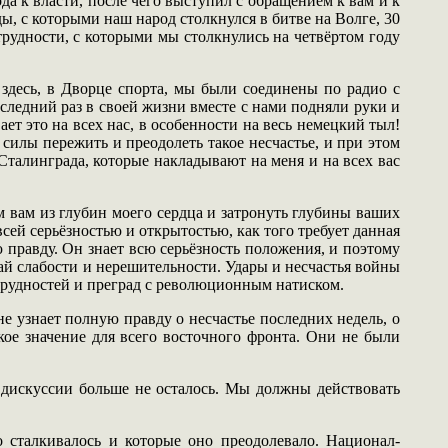
а к власти, после чего выступил с обращением к вам и к
ы, с которыми наш народ столкнулся в битве на Волге, 30
трудности, с которыми мы столкнулись на четвёртом году
здесь, в Дворце спорта, мы были соединены по радио с
ледний раз в своей жизни вместе с нами подняли руки и
т это на всех нас, в особенности на весь немецкий тыл!
 силы пережить и преодолеть такое несчастье, и при этом
Сталинграда, которые накладывают на меня и на всех вас
ем вам из глубин моего сердца и затронуть глубины ваших
всей серьёзностью и открытостью, как того требует данная
правду. Он знает всю серьёзность положения, и поэтому
ай слабости и нерешительности. Удары и несчастья войны
трудностей и преград с революционным натиском.
не узнает полную правду о несчастье последних недель, о
кое значение для всего восточного фронта. Они не были
 дискуссии больше не осталось. Мы должны действовать
 сталкивалось и которые оно преодолевало. Национал-