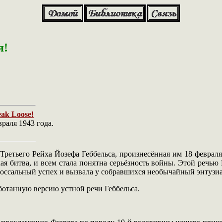
я!
eak Loose!
раля 1943 года.
ретьего Рейха Йозефа Геббельса, произнесённая им 18 февраля
я битва, и всем стала понятна серьёзность войны. Этой речью
олоссальный успех и вызвала у собравшихся необычайный энтузиа
ботанную версию устной речи Геббельса.