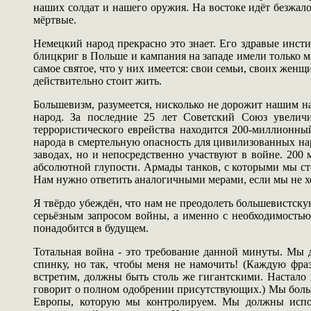
наших солдат и нашего оружия. На востоке идёт безжало
мёртвые.
Немецкий народ прекрасно это знает. Его здравые инст
блицкриг в Польше и кампания на западе имели только ма
самое святое, что у них имеется: свои семьи, своих женщ
действительно стоит жить.
Большевизм, разумеется, нисколько не дорожит нашим на
народ. За последние 25 лет Советский Союз увелич
террористического еврейства находится 200-миллионны
народа в смертельную опасность для цивилизованных на
заводах, но и непосредственно участвуют в войне. 200
абсолютной глупости. Армады танков, с которыми мы ст
Нам нужно ответить аналогичными мерами, если мы не х
Я твёрдо убеждён, что нам не преодолеть большевистску
серьёзным запросом войны, а именно с необходимостью 
понадобится в будущем.
Тотальная война - это требование данной минуты. Мы
спинку, но так, чтобы меня не намочить! (Каждую фра
встретим, должны быть столь же гигантскими. Настало 
говорит о полном одобрении присутствующих.) Мы больш
Европы, которую мы контролируем. Мы должны исполь