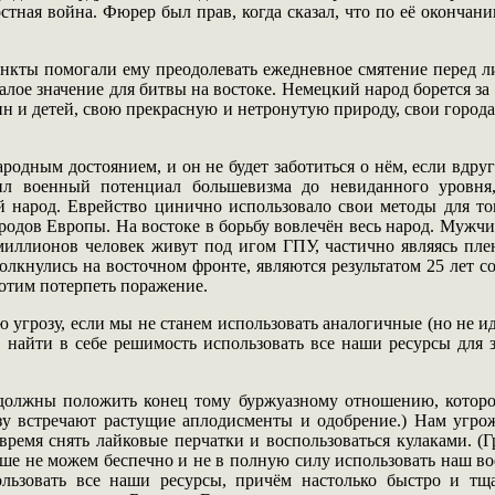
стная война. Фюрер был прав, когда сказал, что по её окончан
инкты помогали ему преодолевать ежедневное смятение перед 
лое значение для битвы на востоке. Немецкий народ борется за в
ин и детей, свою прекрасную и нетронутую природу, свои города
родным достоянием, и он не будет заботиться о нём, если вдру
ил военный потенциал большевизма до невиданного уровн
й народ. Еврейство цинично использовало свои методы для то
родов Европы. На востоке в борьбу вовлечён весь народ. Мужчи
 миллионов человек живут под игом ГПУ, частично являясь пл
олкнулись на восточном фронте, являются результатом 25 лет с
отим потерпеть поражение.
ю угрозу, если мы не станем использовать аналогичные (но не 
найти в себе решимость использовать все наши ресурсы для защ
 должны положить конец тому буржуазному отношению, которое
зу встречают растущие аплодисменты и одобрение.) Нам угрож
время снять лайковые перчатки и воспользоваться кулаками. (Г
е не можем беспечно и не в полную силу использовать наш вое
зовать все наши ресурсы, причём настолько быстро и тща