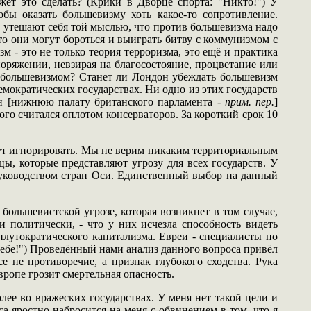
ет это сделать? (Крики в Дворце спорта: "Никто!") У
бы оказать большевизму хоть какое-то сопротивление.
в утешают себя той мыслью, что против большевизма надо
что они могут бороться и выиграть битву с коммунизмом с
 - это не только теория терроризма, это ещё и практика
поряжении, невзирая на благосостояние, процветание или
ед большевизмом? Станет ли Лондон убеждать большевизм
мократических государствах. Ни одно из этих государств
н [нижнюю палату британского парламента -
прим. пер.
]
ого считался оплотом консерваторов. За короткий срок 10
будут игнорировать. Мы не верим никаким территориальным
ы, которые представляют угрозу для всех государств. У
руководством стран Оси. Единственный выбор на данный
ольшевистской угрозе, которая возникнет в том случае,
 и политически, - что у них исчезла способность видеть
плутократического капитализма. Евреи - специалисты по
себе!") Проведённый нами анализ данного вопроса привёл
 не противоречие, а признак глубокого сходства. Рука
ропе грозит смертельная опасность.
лее во вражеских государствах. У меня нет такой цели и
а яростно набросится на меня с обвинением в том, что я