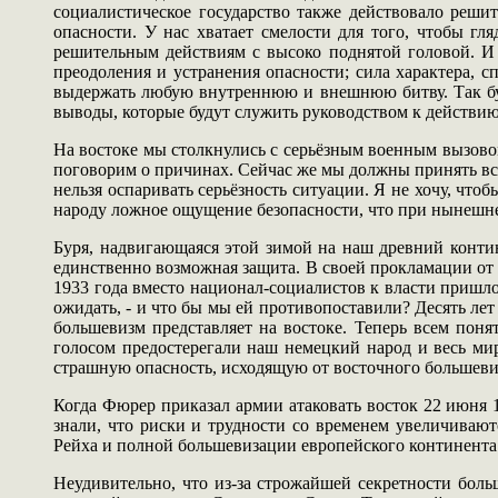
социалистическое государство также действовало решит
опасности. У нас хватает смелости для того, чтобы г
решительным действиям с высоко поднятой головой. И 
преодоления и устранения опасности; сила характера, 
выдержать любую внутреннюю и внешнюю битву. Так буд
выводы, которые будут служить руководством к действию 
На востоке мы столкнулись с серьёзным военным вызов
поговорим о причинах. Сейчас же мы должны принять всё 
нельзя оспаривать серьёзность ситуации. Я не хочу, чт
народу ложное ощущение безопасности, что при нынешне
Буря, надвигающаяся этой зимой на наш древний контин
единственно возможная защита. В своей прокламации от 3
1933 года вместо национал-социалистов к власти пришло
ожидать, - и что бы мы ей противопоставили? Десять ле
большевизм представляет на востоке. Теперь всем пон
голосом предостерегали наш немецкий народ и весь ми
страшную опасность, исходящую от восточного большеви
Когда Фюрер приказал армии атаковать восток 22 июня 1
знали, что риски и трудности со временем увеличиваю
Рейха и полной большевизации европейского континента
Неудивительно, что из-за строжайшей секретности бол