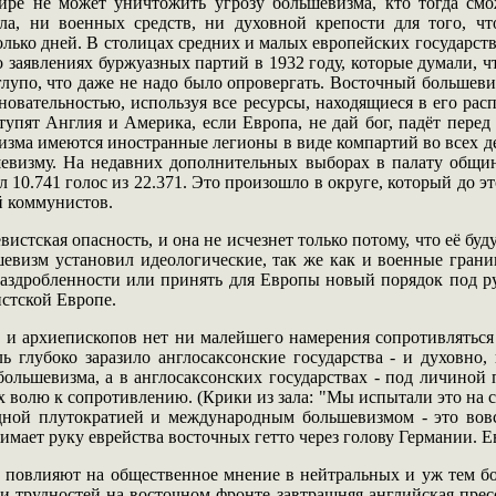
ире не может уничтожить угрозу большевизма, кто тогда смож
ла, ни военных средств, ни духовной крепости для того, что
лько дней. В столицах средних и малых европейских государст
о заявлениях буржуазных партий в 1932 году, которые думали, 
упо, что даже не надо было опровергать. Восточный большевизм
сновательностью, используя все ресурсы, находящиеся в его рас
ступят Англия и Америка, если Европа, не дай бог, падёт пер
изма имеются иностранные легионы в виде компартий во всех де
евизму. На недавних дополнительных выборах в палату общи
 10.741 голос из 22.371. Это произошло в округе, который до эт
й коммунистов.
вистская опасность, и она не исчезнет только потому, что её 
визм установил идеологические, так же как и военные границ
 раздробленности или принять для Европы новый порядок под 
истской Европе.
и архиепископов нет ни малейшего намерения сопротивляться б
ь глубоко заразило англосаксонские государства - и духовно,
ольшевизма, а в англосаксонских государствах - под личиной 
 волю к сопротивлению. (Крики из зала: "Мы испытали это на 
ной плутократией и международным большевизмом - это вовсе
ает руку еврейства восточных гетто через голову Германии. Ев
о повлияют на общественное мнение в нейтральных и уж тем бо
 трудностей на восточном фронте завтрашняя английская пресс