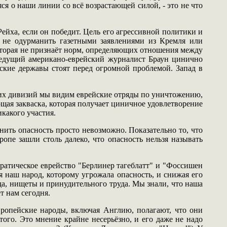
ся о наши линии со всё возрастающей силой, - это не что
ейха, если он победит. Цель его агрессивной политики и
 не одурманить газетными заявлениями из Кремля или
оторая не признаёт норм, определяющих отношения между
 ведущий американо-еврейский журналист Браун цинично
ские державы стоят перед огромной проблемой. Запад в
ких дивизий мы видим еврейские отряды по уничтожению,
ющая закваска, которая получает циничное удовлетворение
икакого участия.
ить опасность просто невозможно. Показательно то, что
опе зашли столь далеко, что опасность нельзя называть
ратическое еврейство "Берлинер тагеблатт" и "Фоссишен
 наш народ, которому угрожала опасность, и снижая его
да, нищеты и принудительного труда. Мы знали, что наша
т нам сегодня.
вропейские народы, включая Англию, полагают, что они
ого. Это мнение крайне несерьёзно, и его даже не надо