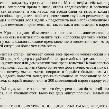
ельно, когда ему грозила опасность. Мы не ведём себя как стр
лядеть опасности прямо в лицо, чтобы хладнокровно и беспощ
как движение, и как народ, мы всегда были на высоте, когда 
способная преодолеть любые препятствия; глубокая решимость д
ет и сегодня. Моя задача - представить вам неприкрашенную к
для немецкого правительства, так же как и для немецкого народ
ом. Кризис на данный момент очень широкий, во многом схожий
как есть и найти и применить пути и способы для того, чтобы 
обы у вас сложилось ложное представление о положении дел, ко
й ситуации более чем неуместно.
ент из степей, затмевает собой весь прежний человеческий и 
0 января Фюрер в серьёзной и неотразимой манере задал вопрос
 буржуазное или демократическое правительство? Какая опасност
т национал-социализма было более чем достаточно, чтобы показа
ятно, почему мы так часто говорили о борьбе с большевизмо
р, надеясь вывести западную цивилизацию из поразившего её п
зма, который подверг почти 200-миллионный народ террору евре
941 года, мы все знали, что это будет решающая битва этой в
тся, а не уменьшаются. Было без двух минут полночь. Дальне
.
ьшевистского правительства и предпринятых им мер, вводящих