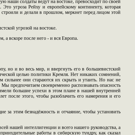
ю наши солдаты ведут на востоке, превосходит по своей
 Это угроза Рейху и европейскому континенту, которая
 строили и делали в прошлом, меркнет перед лицом этой
стской угрозой на востоке.
 а вскоре после него - и вся Европа.
у, но и во весь мир, и ввергнуть его в большевистский
тической целью политики Кремля. Нет никаких сомнений,
 сильнее они стараются их скрыть и утаить. Но нас не
н. Мы предпочитаем своевременно распознавать опасность
имели большие успехи в этом плане в нашей внутренней
ет после этого, чтобы разоблачить его намерения и его
ие за этим безнадёжность и отчаяние, чтобы установить
 всей нашей интеллигенции и всего нашего руководства, а
принудительные работы в сибирскую тундру, как сказал