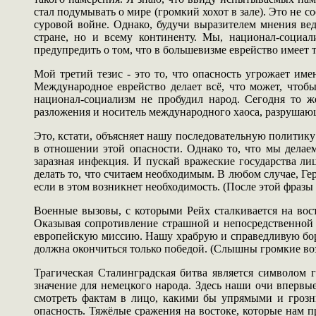
стал подумывать о мире (громкий хохот в зале). Это не 
суровой войне. Однако, будучи выразителем мнения ве
стране, но и всему континенту. Мы, национал-социал
предупредить о том, что в большевизме еврейство имеет
Мой третий тезис - это то, что опасность угрожает и
Международное еврейство делает всё, что может, чтобы
национал-социализм не пробудил народ. Сегодня то ж
разложения и носитель международного хаоса, разрушающ
Это, кстати, объясняет нашу последовательную политику
в отношении этой опасности. Однако то, что мы делае
заразная инфекция. И пускай вражеские государства л
делать то, что считаем необходимым. В любом случае, Ге
если в этом возникнет необходимость. (После этой фразы
Военные вызовы, с которыми Рейх сталкивается на вос
Оказывая сопротивление страшной и непосредственной 
европейскую миссию. Нашу храбрую и справедливую бор
должна окончиться только победой. (Слышны громкие во
Трагическая Сталинградская битва является символом 
значение для немецкого народа. Здесь наши очи впер
смотреть фактам в лицо, какими бы упрямыми и грозн
опасность. Тяжёлые сражения на востоке, которые нам п