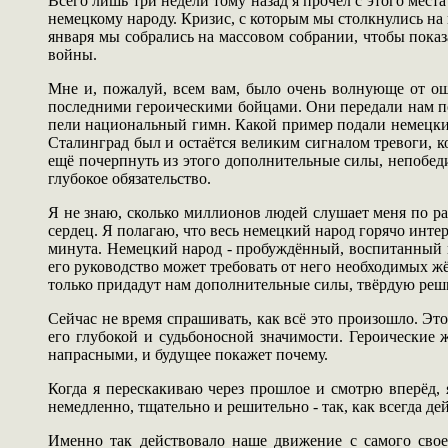
Всего лишь три недели тому назад я прочёл с этого мес
немецкому народу. Кризис, с которым мы столкнулись на 
января мы собрались на массовом собрании, чтобы показ
войны.
Мне и, пожалуй, всем вам, было очень волнующе от ощ
последними героическими бойцами. Они передали нам по
пели национальный гимн. Какой пример подали немецкие 
Сталинград был и остаётся великим сигналом тревоги, ко
ещё почерпнуть из этого дополнительные силы, непобеди
глубокое обязательство.
Я не знаю, сколько миллионов людей слушает меня по рад
сердец. Я полагаю, что весь немецкий народ горячо интер
минута. Немецкий народ - пробуждённый, воспитанный и
его руководство может требовать от него необходимых ж
только придадут нам дополнительные силы, твёрдую реши
Сейчас не время спрашивать, как всё это произошло. Это
его глубокой и судьбоносной значимости. Героические 
напрасными, и будущее покажет почему.
Когда я перескакиваю через прошлое и смотрю вперёд,
немедленно, тщательно и решительно - так, как всегда д
Именно так действовало наше движение с самого свое