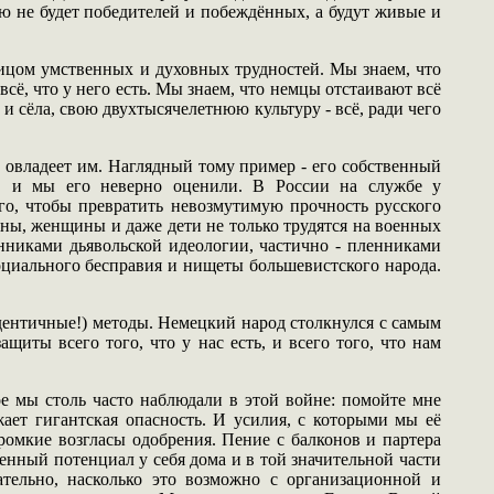
ию не будет победителей и побеждённых, а будут живые и
лицом умственных и духовных трудностей. Мы знаем, что
сё, что у него есть. Мы знаем, что немцы отстаивают всё
 и сёла, свою двухтысячелетнюю культуру - всё, ради чего
г овладеет им. Наглядный тому пример - его собственный
я, и мы его неверно оценили. В России на службе у
го, чтобы превратить невозмутимую прочность русского
ны, женщины и даже дети не только трудятся на военных
енниками дьявольской идеологии, частично - пленниками
оциального бесправия и нищеты большевистского народа.
идентичные!) методы. Немецкий народ столкнулся с самым
иты всего того, что у нас есть, и всего того, что нам
 мы столь часто наблюдали в этой войне: помойте мне
ает гигантская опасность. И усилия, с которыми мы её
ромкие возгласы одобрения. Пение с балконов и партера
нный потенциал у себя дома и в той значительной части
тельно, насколько это возможно с организационной и