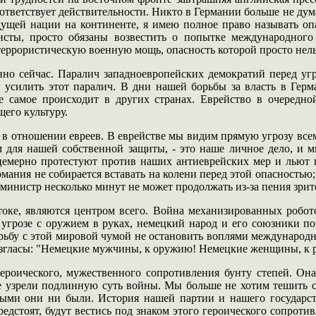
соответствует действительности. Никто в Германии больше не дум
дущей нации на континенте, я имею полное право называть опа
исты, просто обязаны возвестить о попытке международного
 террористическую военную мощь, опасность которой просто нель
менно сейчас. Паралич западноевропейских демократий перед 
 усилить этот паралич. В дни нашей борьбы за власть в Герм
е самое происходит в других странах. Еврейство в очередно
его культуру.
 в отношении евреев. В еврействе мы видим прямую угрозу всем
м для нашей собственной защиты, - это наше личное дело, и м
ицемерно протестуют против наших антиеврейских мер и льют 
рмания не собирается вставать на колени перед этой опасностью
 министр несколько минут не может продолжать из-за пения зрит
токе, являются центром всего. Война механизированных робот
угрозе с оружием в руках, немецкий народ и его союзники по
ьбу с этой мировой чумой не остановить воплями международно
згласы: "Немецкие мужчины, к оружию! Немецкие женщины, к р
героического, мужественного сопротивления бунту степей. Она
вые узрели подлинную суть войны. Мы больше не хотим тешить
ыми они ни были. История нашей партии и нашего государства
редстоят, будут вестись под знаком этого героического сопроти