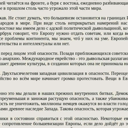
ей читаётся на фронте, а буря с востока, ежедневно разбивающая
е в прошлом столь часто угрожало этой части мира.
ав. Не стоит думать, что большевизм остановится на границах Р
народов в мире. При виде столь неприкрытых намерений нас
 востоке мы имеем дело с адской политической дьявольщиной, к
вербрук говорит, что Европу нужно отдать советам, или когда
се проблемы континента, мы знаем, чтó у них на уме. Европей
ительства и интеллектуалы или нет.
ся перед лицом этой опасности. Позади приближающихся советс
ую анархию. Международное еврейство - это дьявольская разлага
ушает древние культуры, в создании которых она не принимала н
 Двухтысячелетняя западная цивилизация в опасности. Переоцен
ейство во всём мире начинает громко протестовать. Вещи в Евр
нно это мы делали в наших прежних внутренних битвах. Демок
 преуменьшая и занижая растущую опасность, а также убаюкивая
ость не уничтожить, миллионы немцев окажутся во власти голо
ами древнее наследие Запада. Такова опасность, которая угрожае
ники в состоянии справиться с этой опасностью. Некоторые е
е сопротивление большевизации Европы, если дело дойдёт до эт