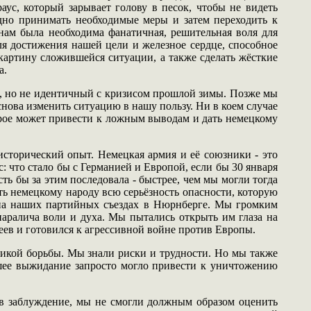
аус, который зарывает голову в песок, чтобы не видеть
адно принимать необходимые меры и затем переходить к
нам была необходима фанатичная, решительная воля для
ля достижения нашей цели и железное сердце, способное
артину сложившейся ситуации, а также сделать жёсткие
а.
, но не идентичный с кризисом прошлой зимы. Позже мы
снова изменить ситуацию в нашу пользу. Ни в коем случае
торое может привести к ложным выводам и дать немецкому
исторический опыт. Немецкая армия и её союзники - это
: что стало бы с Германией и Европой, если бы 30 января
ь бы за этим последовала - быстрее, чем мы могли тогда
ть немецкому народу всю серьёзность опасности, которую
м на наших партийных съездах в Нюрнберге. Мы громким
аралича воли и духа. Мы пытались открыть им глаза на
ев и готовился к агрессивной войне против Европы.
еликой борьбы. Мы знали риски и трудности. Но мы также
йшее выжидание запросто могло привести к уничтожению
 в заблуждение, мы не смогли должным образом оценить