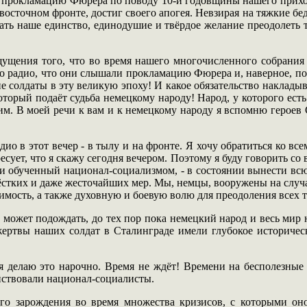
та прокламацию Фюрера по поводу 10-й годовщины нашего приход
восточном фронте, достиг своего апогея. Невзирая на тяжкие бед
ать наше единство, единодушие и твёрдое желание преодолеть 
ущения того, что во время нашего многочисленного собрания 
 радио, что они слышали прокламацию Фюрера и, наверное, пос
солдаты в эту великую эпоху! И какое обязательство накладывае
торый подаёт судьба немецкому народу! Народ, у которого есть
м. В моей речи к вам и к немецкому народу я вспомню героев 
ио в этот вечер - в тылу и на фронте. Я хочу обратиться ко вс
есует, что я скажу сегодня вечером. Поэтому я буду говорить со 
 обученный национал-социализмом, - в состоянии вынести всю 
ёстких и даже жесточайших мер. Мы, немцы, вооружены на случ
мость, а также духовную и боевую волю для преодоления всех 
 может подождать, до тех пор пока немецкий народ и весь мир 
жертвы наших солдат в Сталинграде имели глубокое историчес
 я делаю это нарочно. Время не ждёт! Времени на бесполезные
ействовали национал-социалисты.
го зарождения во время множества кризисов, с которыми оно