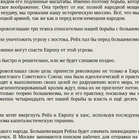
 видим его подлинные масштабы. Именно поэтому борьба, котору
еское воображение. Она требует от нас полной народной мощи.
м неудачу, мы провалим нашу историческую миссию. Всё, что мы
ецкой армией, так же как и перед всем немецким народом.
ровозглашаю три тезиса относительно нашей борьбы с большеви
и уничтожить угрозу с востока, Рейх пал бы перед большевизмом,
зники могут спасти Европу от этой угрозы.
 быстро и решительно, или же будет слишком поздно.
ровозглашал свою цель: принести революцию не только в Европ
евистского Советского Союза; она была идеологической и прак
одят к выполнению своих целей по разрушению всего мира, тем
 загипнотизированный кролик ждут, пока их не проглотит пито
только теорию большевизма, но и его практику, поскольку мы 
жении четырнадцать лет нашей борьбы за власть и ещё десять л
и хотят ввергнуть Рейх и Европу в хаос, используя последующ
изма капиталистическую тиранию.
ецкого народа. Большевизация Рейха будет означать ликвидацию
очих. В Москве занимаются поиском рабочих для отправки на 