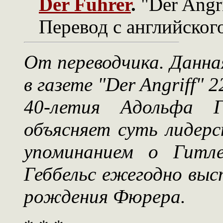
Der Führer
.
"Der Angri
Перевод с английского
От переводчика. Данна
в газете "Der Angriff" 
40-летия Адольфа Г
объясняет суть лидер
упоминанием о Гитле
Геббельс ежегодно выс
рождения Фюрера.