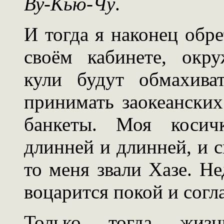
Ву-Кью-Чу
.
И тогда я наконец обре
своём кабинете, окр
кули будут обмахива
принимать заокеанских
банкеты. Моя косичк
длинней и длинней, и ск
то меня звали Хазе. Н
воцарится покой и согл
Только тогда жизн