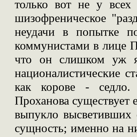
только вот не у всех
шизофреническое "раз
неудачи в попытке п
коммунистами в лице П
что он слишком уж я
националистические ста
как корове - седло.
Проханова существует е
выпукло высветивших
сущность; именно на н