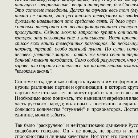
пишущего "неправильные" вещи в интернете, для Систем
Это сотовые телефоны. Далеко не случаен весь тот (гл
никто не считал, что раз кто-то телефоном не владе
буквально навязывают это средство связи. И дело тут 
сотовых телефонов от несанкционированного доступа 
прослушать. Сейчас можно запросто купить относите
которое эти разговоры ещё и записывает. Идет просте
список всех ваших телефонных разговоров. За небольш
наконец, третий, особо важный пункт. По сути, сото
человек. Делается запрос - опять же через сеть интерн
данный момент находится. Само собой разумеется, что 
коровы или бараны не терялись, им на шею вешали колок
"колокольчиками".
Системе есть, где и как собирать нужную им информаци
нужны различные партии и организации, в которых крутя
партии уже столько лет не могут прийти к власти лега
Необходимо ясно понимать, что нынешняя еврейская влас
часть русского народа; во-вторых - постоянно внедрят
большого количества "стукачей" и провокаторов. Доста
единице, можно забыть.
Так было "раскручено" и нейтрализовано движение Русс
свадебного генерала. Он - не вождь, не оратор и н
способностям и личным качествам. Вот этот его гонор и 