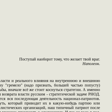
Поступай наоборот тому, что желает твой враг.
Наполеон
.
т власти и реального влияния на внутреннюю и внешнюю
ну "гремело" (надо признать, большей частью попусту)
бы, вначале всё же стоит коснуться стратегии. А именно
 возврата власти русским - стратегической задаче РНОД.
ся вся последующая деятельность национал-патриотов.
путь, который приводит их в какую-нибудь партию или
алистических организаций, наш типичный патриот после