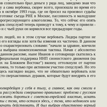
 сознательно брал деньги у ряда лиц, заведомо зная что
у а сама вербовка, скорее всего, произошла во время его
 в октябре 1993 года, где он бросил на произвол судьбы
дготовке съезда РНЕ в Москве, пассивность и малодушие
огрессирующего алкоголизма. То, что сейчас его опять
ок спецслужб теперь приведут к тому, к чему и привели -
 и с чьей руки он кормился все предыдущие годы.
х людей, но в этом случае вербовать Лидера партии не
я его взгляды или хотя бы изменяя их частично. В данном
охарактеризовать словами: "начали за здравие, кончили
а выбрана нижеизложенная тактика. Начав с абсолютно
вданном расизме, ныне Иванов и сотоварищи скатились к
Официальная поддержка ННП сионистского движения (на
ых на Ближнем Востоке") вконец оттолкнули от партии
ожна, то только при активном участии спецслужб. Но это
есь наглядно видно, что не обязательно вербовать или
сто сверхактивных дураков, которые будут внедрять в его
вардейцев у себя в тылу, а главное, как они смогли в
 рассуждали совершенно правильно: проблема с русским
одолжать бороться с советско-еврейской властью, искать
 с теми, кто остался здесь, с теми, кто недоволен или
 начать действовать. И был выбран единственно верный