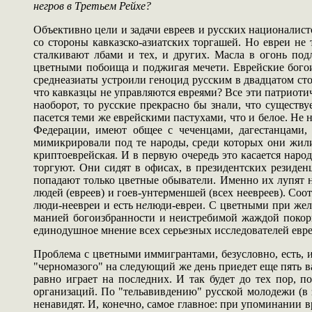
негров в Третьем Рейхе?
Объективно цели и задачи евреев и русских националист
со стороны кавказско-азиатских торгашей. Но евреи не
сталкивают лбами и тех, и других. Масла в огонь под
цветными побоища и поджигая мечети. Еврейские богои
среднеазиаты устроили геноцид русским в двадцатом ст
что кавказцы не управляются евреями? Все эти патриоти
наоборот, то русские прекрасно бы знали, что существуе
пасется теми же еврейскими пастухами, что и белое. Не 
Федерации, имеют общее с чеченцами, дагестанцами,
мимикрировали под те народы, среди которых они жили
криптоеврейская. И в первую очередь это касается наро
торгуют. Они сидят в офисах, в президентских резиде
попадают только цветные обыватели. Именно их лупят н
людей (евреев) и гоев-унтерменшей (всех неевреев). Со
люди-неевреи и есть н
е
люди-евреи. С цветными при жела
манией богоизбранности и неистребимой жаждой покори
единодушное мнение всех серьезных исследователей еврей
Проблема с цветными иммигрантами, безусловно, есть, и 
"черномазого" на следующий же день приедет еще пять ва
равно играет на последних. И так будет до тех пор, п
организаций. По "тельавивдению" русской молодежи (в з
ненавидят. И, конечно, самое главное: при упоминании в