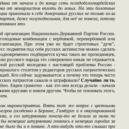
ана от начала и до конца сеть псевдобелогвардейских
толка от монархистов вплоть до левых. На эти болотные
ии привлекали к себе доверчивых русских не только из-за
партия, даже полуподпольная, для неё не помеха, потому
Запомним это.
ой организации Национально-Державной Партии России.
огоходовые комбинации с вербовкой, перевербовкой или
ганизации. При этом уже не будет строптивых "дуче",
есс подмятия под себя русских активистов можно сделать
одновременно подбирается кучка таких же проходимцев,
ии русского народа это совершенно никак не отражается.
вной русской молодежи с настоящей проблемы России -
 прошлого столетия у редакторов русских патриотических
ий. Кто сейчас задумывается: а почему это теперь чисто
русских патриотов сажали и штрафовали?
Случайно ли то,
но. Евреи грамотно - как это они всегда делали - начали
кими кругами и никем другим. Чтобы не понимать этого,
ием.
ом мировосприятии. Взять тот же вопрос с цветными
ров (особенно в Берлине, Гамбурге и в оккупированной
ами, и его штурмовики почему-то не бегали за ними по
и бы немецкие штурмовики гонялись в немецких городах за
 не было бы и в помине. А кто-нибудь что-то слышал про