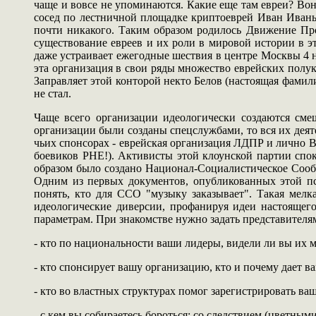
чаще и вовсе не упоминаются. Какие еще там евреи? Вон
сосед по лестничной площадке криптоеврей Иван Иваны
почти никакого. Таким образом родилось Движение Про
существование евреев и их роли в мировой истории в э
даже устраивает ежегодные шествия в центре Москвы 4 
эта организация в свои ряды множество еврейских полукр
Заправляет этой конторой некто Белов (настоящая фамил
не стал.
Чаще всего организации идеологически создаются смеш
организации были созданы спецслужбами, то вся их дея
чьих спонсорах - еврейская организация ЛДПР и лично 
боевиков РНЕ!). Активисты этой клоунской партии спо
образом было создано Национал-Социалистическое Сообщ
Одним из первых документов, опубликованных этой пс
понять, кто для ССО "музыку заказывает". Такая мел
идеологические диверсии, профанируя идеи настоящег
параметрам. При знакомстве нужно задать представителя
- кто по национальности ваши лидеры, видели ли вы их 
- кто спонсирует вашу организацию, кто и почему дает ва
- кто во властных структурах помог зарегистрировать ва
- с кем вы собираетесь бороться: со следствием (цветным