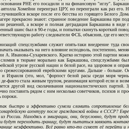
основания РНЕ его посадили и на финансовую "иглу". Баркашов
 аятолла Хомейни переиграл ЦРУ, но переиграли как раз его. Н
лучившейся вскоре после его бегства из горящего Белого Дома
лагере прекрасно знают: странное поведение Баркашова при по
и решений, а вскоре и полная деградация Баркашова в виде пр
енный шанс был в 90-е годы, и попытки скинуть короткий повод
ответствующую работу следователи ФСБ, объяснив, где его место
изаций спецслужбами служит опять-таки внедрение туда свои
начать оказывать на него влияние исподволь, постепенно, меня
и А. Иванова-Сухаревского. Кратко историю этой партии можно 
е сломив в тюрьме морально как Баркашова, спецслужбами был
ейской угрозе русской нации и белой расе, на здоровом и опра
сно срежессированной еврейскими кругами. Дальше - больше. 
и Израиля (это, мол, "форпост белой расы среди моря черн
де-факто стала живым трупом, реанимация которой если и возм
ется другой вид сколачивания националистических партий. Зд
чно поставить рядом с ним несколько советчиков, психов и про
ь пороки.
ак быстро и эффективно сумели сломить сопротивление белог
огвардейскую агентуру после гражданской войны в СССР? Евреи
 из России. Находясь в эмиграции, они, безусловно, будут пр
и будут переходить границу, будут пытаться завязать контакты
границе неэффективно. Всё равно кто-то сумеет её перейти и