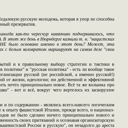
едалекую русскую молодежь, которая в упор не способна
нный презерватив.
огда как-то чересчур навязчиво подчеркивалось, что
). В этот же день в Нюрнберге казнили т. н. "нацистских
и РНЕ было основано именно в этот день? Может, эта
зках с белым коловратом маршируют на самом деле "свои
бытий и к правильному выбору стратегии и тактики в
политике" и "русская политика" - есть ли вообще такое
ганизации русской (не российской, а именно русской!)
ной от жизни, идеологии; ни действенной и эффективной
оить нечто принципиально новое. Всё та же волынка про
о" - вот и всё, вокруг чего вертелось их заскорузлое
и и по содержанию - являлись всего-навсего логическим
 к опыту фашистской Италии, прежде всего, и национал-
тодов не было сделано ничего принципиально нового и
чвенность своих притязаний и осознавая организаторскую
шевистской России в русскую", он незадолго до ареста