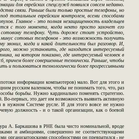
ации для еврейских спецслужб появился совсем недавно.
едства связи. Раньше были только простые телефоны, но
под тотальным еврейским контролем, всеми способами
пухов. Главное - это полная незащищенность владельцев
тся с того момента, когда некто просто захочет его
о сотовому телефону. Чуть дороже стоит устройство,
й минус сотовых телефонов - это возможность получить
 звонил, когда и какой длительности был разговор. И,
рого, можно установить, где находится интересуемый
тника, на котором показано, где интересуемый человек в
б, причем более совершенные технически. Раньше, чтобы
ить и пользоваться технологически более прогрессивными
 потоки информации компьютеров) мало. Вот для этого и
ним русским валенком, чтобы не понимать того, что, раз
способы борьбы. Нужно кардинально поменять стратегию.
й. Во-первых, это дает им возможность выявить активную
ии в нужном Системе русле. И для этого вовсе не нужно
чевую должность - и о такой организации, как о боевой
гура А. Баркашова в РНЕ была чисто номинальной, вроде
лаками и амбициями, совершенно не соответствующими
ними организаторскими способностями он превратился - не