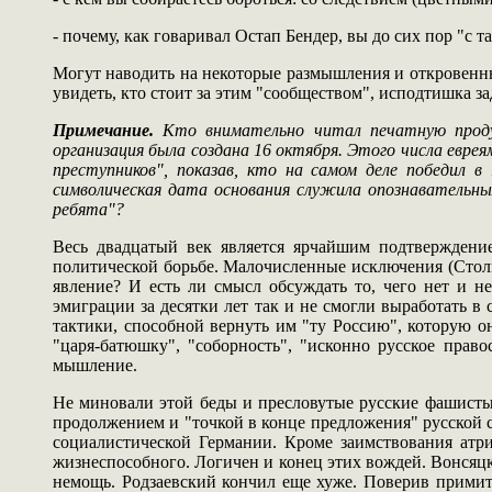
- почему, как говаривал Остап Бендер, вы до сих пор "с т
Могут наводить на некоторые размышления и откровенны
увидеть, кто стоит за этим "сообществом", исподтишка 
Примечание.
Кто внимательно читал печатную продукц
организация была создана 16 октября. Этого числа еврея
преступников", показав, кто на самом деле победил
символическая дата основания служила опознавательным
ребята"?
Весь двадцатый век является ярчайшим подтверждение
политической борьбе. Малочисленные исключения (Столы
явление? И есть ли смысл обсуждать то, чего нет и н
эмиграции за десятки лет так и не смогли выработать 
тактики, способной вернуть им "ту Россию", которую о
"царя-батюшку", "соборность", "исконно русское прав
мышление.
Не миновали этой беды и пресловутые русские фашисты 
продолжением и "точкой в конце предложения" русской 
социалистической Германии. Кроме заимствования атр
жизнеспособного. Логичен и конец этих вождей. Вонсяцк
немощь. Родзаевский кончил еще хуже. Поверив примит