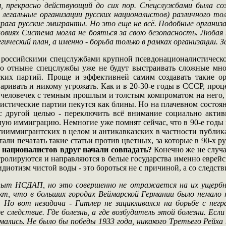
 прекрасно действующий до сих пор. Спецслужбами была созд
не легальные организации русских националистов) различного 
врага русские эмигранты. Но это еще не всё. Подобные организац
овиях Система могла не бояться за свою безопасность. Любая 
ический план, а именно - борьба только в рамках организации. 
ем российскими спецслужбами крупной псевдонационалистическ
что отныне спецслужбы уже не будут выстраивать сложные мн
ких партий. Проще и эффективней самим создавать такие ор
варивать и никому угрожать. Как и в 20-30-е годы в СССР, проц
 человечек с темным прошлым и толстым компроматом на него, 
листические партии пекутся как блины. Но на плачевном состоян
с другой целью - переключить всё внимание социально акти
тную иммиграцию. Немногие уже помнят сейчас, что в 90-е годы
тииммигрантских в целом и антикавказских в частности публикац
тали печатать такие статьи против цветных, за которые в 90-х 
х националистов вдруг начали совпадать?
Конечно же не случай
тролируются и направляются в белые государства именно еврейс
диотизм чистой воды - это бороться не с причиной, а со следств
пыт НСДАП, но это совершенно не отражается на их ущербн
 что в больших городах Веймарской Германии было немало нег
. Но вот незадача - Гитлер не зацикливался на борьбе с негр
е следствие. Где болезнь, а где возбудитель этой болезни. Есл
мались. Не было бы победы 1933 года, никакого Третьего Рейха