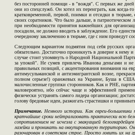
без посторонней помощи - в "вождя". С первых же дней 
они из спецслужб. Он хотел их переиграть, как когда-то
кратковременной, первой, поимки и отсидки в тюрьме, с
своих соратников. Что было дальше, в патриотическом 
при необходимости принятия важнейших для организаци
посадили, не должно вводить в заблуждение. Его единств
очередному заключению в тюрьме, где с ним проведут со
Следующим вариантом подмятия под себя русских орган
обязательно. Достаточно проникнуть в доверие к нему и 
случае стоит упомянуть о Народной Национальной Парти
за упокой". Не сумев привлечь Иванова деньгами и н
правильных позиций, с акцентирования внимания на евр
антимусульманской и антиэмигрантской возне, прекра
полном серьезе!) оранжевых на Украине, Буша в США 
малочисленные группки сторонников. Как и РНЕ, партия 
маловероятно, ибо сейчас чаще и эффективней применя
физически устранять самого лидера организации; достато
голову бредовые идеи, разжигать страстишки и прививат
Примечание.
Немного истории. Как евреи-большевики т
кратчайшие сроки нейтрализовать практически всю бел
сопротивлением не исчезла с эвакуацией белогвардейцев
лазейки и проникать на оккупированную территорию. Он
разочарован в советском строе. Просто ловить их на 