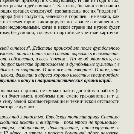
м времени примкнуть к следующему. И так из года в год.
ачнут реально действовать". Как итог, большинство наших
ующих органах спецслужб, где записаны все их "подвиги":
еррора (или голубого, зеленого в горошек - не важно, как
истов элементарно ликвидируют по заранее составленным
еми недовольными, когда в некой стране им нужно будет
ому, безусловно, сослужат партийные учетные карточки.
ской синагоги". Действие происходило после футбольного
овек - начала бить в ней стекла, ворвалась в помещение,
от, собственно, и весь "погром". Но не об этом речь, а о
допрос киевские бритоголовые и футбольные хулиганы; в
 обыски на квартире. О чем всё это говорит? О том, что
х имена, фамилии и адреса хорошо известны спецслужбам.
ступить в одну из националистических организаций
.
ональных партиях, не сможет найти достойную работу (в
е он будет иметь проблемы при смене гражданства и т. д.
в силу малой компьютеризации и технической отсталости
некоторые думают.
троля над личностью. Еврейская тоталитарная Система
одится искать и внедрять - пока этого не произошло -
ютеры, собирающие, фильтрующие, анализирующие и
IP адрес, а затем и просто домашний адрес человека,