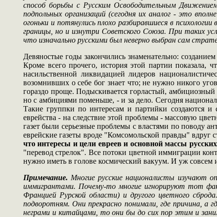
способ борьбы с Русским Освободительным Движением,
подпольных организаций (сегодня их аналог - это впол
огоньки и потянулись плохо разбиравшиеся в психологии 
границы, но и изнутри Советского Союза. При таких усл
что изначально русскими был неверно выбран сам стратег
Девяностые годы закончились знаменательно: создани
Кроме всего прочего, история этой партии показала, 
насильственной ликвидацией лидеров националистичес
возомнивших о себе бог знает что; не нужно никого уго
гораздо проще. Подыскивается горластый, амбициозный
но с амбициями поменьше, - и за дело. Сегодня национа
Такие группки по интересам и партийки создаются и 
еврейства - на следствие этой проблемы - массовую цве
газет были серьезные проблемы с властями по поводу ан
еврейские газеты вроде "Комсомольской правды" вдруг с
что интересы и цели евреев и основной массы русски
"перевод стрелок". Все потоки цветной иммиграции кон
нужно иметь в голове космический вакуум. И уж совсем и
Примечание.
Многие русские националисты изучают о
иммигрантами. Почему-то многие игнорируют тот факт,
Францией Рурской области) и другого цветного сброда
подворотням. Они прекрасно понимали, где причина, а гд
неграми и китайцами, то они бы до сих пор этим и зани