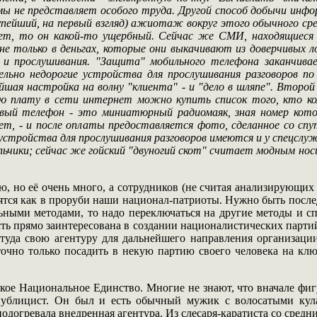
ы не представляет особого труда. Другой способ добычи информ
упейший, на первый взгляд) ажиотаж вокруг этого обычного ср
ет, то он какой-то ущербный. Сейчас же СМИ, находящиеся 
не только в деньгах, которые они выкачивают из доверчивых ло
и прослушивания. "Защита" мобильного телефона заканчивае
льно недорогие устройства для прослушивания разговоров п
йшая настройка на волну "клиента" - и "дело в шляпе". Второ
ую плату в сети интернет можно купить список того, кто кому
вый телефон - это миниатюрный радиомаяк, зная номер кото
ет, - и после оплаты предоставляется фото, сделанное со спу
устройства для прослушивания разговоров имеются и у спецслуж
ольчики; сейчас же гойский "двуногий скот" считает модным нос
ю, но её очень много, а сотрудников (не считая анализирующих
тся как в проруби наши национал-патриоты. Нужно быть послед
льными методами, то надо переключаться на другие методы и 
ть прямо заинтересована в создании националистических парти
ь туда свою агентуру для дальнейшего направления организац
точно только посадить в некую партию своего человека на клю
кое Национальное Единство. Многие не знают, что вначале фи
е публицист. Он был и есть обычный мужик с волосатыми ку
подогревала внедренная агентура. Из слесаря-каратиста со сред