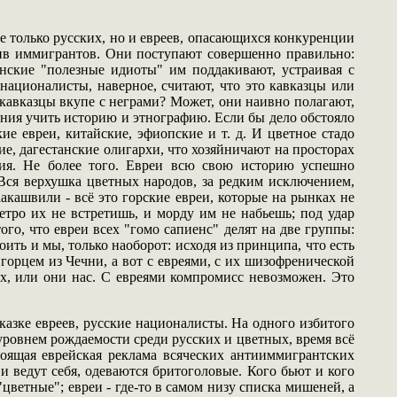
е только русских, но и евреев, опасающихся конкуренции
отив иммигрантов. Они поступают совершенно правильно:
инские "полезные идиоты" им поддакивают, устраивая с
ационалисты, наверное, считают, что это кавказцы или
кавказцы вкупе с неграми? Может, они наивно полагают,
ания учить историю и этнографию. Если бы дело обстояло
кие евреи, китайские, эфиопские и т. д. И цветное стадо
ие, дагестанские олигархи, что хозяйничают на просторах
ния. Не более того. Евреи всю свою историю успешно
Вся верхушка цветных народов, за редким исключением,
акашвили - всё это горские евреи, которые на рынках не
тро их не встретишь, и морду им не набьешь; под удар
о, что евреи всех "гомо сапиенс" делят на две группы:
ть и мы, только наоборот: исходя из принципа, что есть
орцем из Чечни, а вот с евреями, с их шизофренической
х, или они нас. С евреями компромисс невозможен. Это
сказке евреев, русские националисты. На одного избитого
 уровнем рождаемости среди русских и цветных, время всё
стоящая еврейская реклама всяческих антииммигрантских
и ведут себя, одеваются бритоголовые. Кого бьют и кого
цветные"; евреи - где-то в самом низу списка мишеней, а