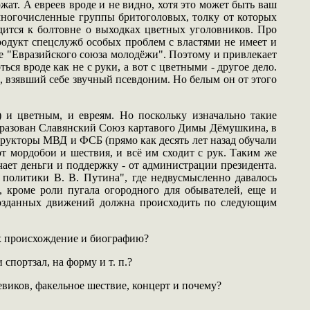
ат. А евреев вроде и не видно, хотя это может быть ваш
многочисленные группы бритоголовых, толку от которых
дится к болтовне о выходках цветных уголовников. Про
родукт спецслужб особых проблем с властями не имеет и
е "Евразийского союза молодёжи". Поэтому и привлекает
ся вроде как не с руки, а вот с цветными - другое дело.
, взявший себе звучный псевдоним. Но белым он от этого
) и цветным, и евреям. Но поскольку изначально такие
образован Славянский Союз картавого Димы Дёмушкина, в
рукторы МВД и ФСБ (прямо как десять лет назад обучали
 мордобои и шествия, и всё им сходит с рук. Таким же
ает деньги и поддержку - от администрации президента.
политики В. В. Путина", где недвусмысленно давалось
 кроме роли пугала огородного для обывателей, еще и
 созданных движений должна происходить по следующим
их происхождение и биографию?
спортзал, на форму и т. п.?
евиков, факельное шествие, концерт и почему?