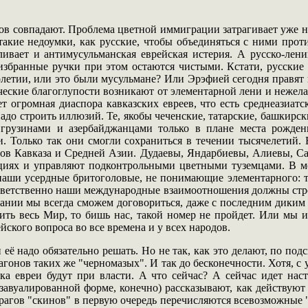
ов совпадают. Проблема цветной иммиграции затрагивает уже н
 такие недоумки, как русские, чтобы объединяться с ними пр
ливает и антимусульманская еврейская истерия. А русско-лен
збранные ручки при этом остаются чистыми. Кстати, русские н
олетии, или это были мусульмане? Или Эрэфией сегодня правят 
ческие благоглупости возникают от элементарной лени и нежел
т огромная диаспора кавказских евреев, что есть среднеазиатс
надо строить иллюзий. Те, якобы чеченские, татарские, башкирск
 грузинами и азербайджанцами только в плане места рожде
. Только так они смогли сохраниться в течении тысячелетий. 
дов Кавказа и Средней Азии. Дудаевы, Яндарбиевы, Алиевы, Са
нциях и управляют подконтрольными цветными туземцами. В ме
аши усердные бритоголовые, не понимающие элементарного: тог
ответственно наши международные взаимоотношения должны строи
нии мы всегда сможем договориться, даже с последним диким г
ть весь Мир, то бишь нас, такой номер не пройдет. Или мы и
ского вопроса во все времена и у всех народов.
её надо обязательно решать. Но не так, как это делают, по под
гонов таких же "черномазых". И так до бесконечности. Хотя, с
ока евреи будут при власти. А что сейчас? А сейчас идет на
авуалированной форме, конечно) рассказывают, как действуют 
рагов "скинов" в первую очередь перечисляются всевозможные "