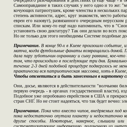
очередного разочарования в действиях (а ещё чаще - в 
Самооправдание в таких случаях у него одно и то же: "м
кочующих патриотушек, кроме членства в нескольких парт
степень активности, адрес, круг знакомств, место работы
евреи его назовут), развязанного очередным нерусским
спискам. Или кому-то ещё надо напоминать, что в "Сио
установить свою диктатуру? Так они делали во всех по
Но не только для этого необходимы Системе подобные до
Примечание.
В конце 90-х в Киеве произошло событие, и
матча, когда футбольные фанаты возвращались домой. Про
дала пару зуботычин охраннику и сыну раввина, кое-что в
том, что происходило в последующие три дня. Буквальн
течение 2-3 дней подобной процедуре подверглось не ме
практически вся патриотическая массовка, хоть в Киеве
Чтобы отсветиться и быть занесенным в картотеку 
Они, досье, являются в действительности "волчьими би
первую очередь - в органах государственной власти), из
Подобное уже опробовано еврейством в США и прекрасно
стран СНГ. Но не стоит надеяться, что так будет вечно: э
Примечание.
Пока что вместо чипов, внедряемых под к
пока недостаточно опутала планету и недостаточно ко
другие способы. Некоторые, наверное, слышали и
систематизирующие информацию, полученную из интерн