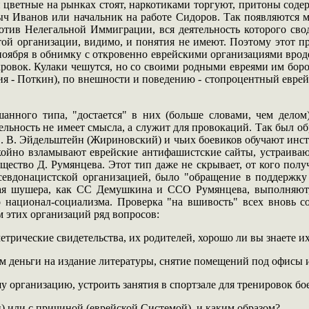
 цветные на рынках стоят, наркотиками торгуют, притоны содерж
ч Иванов или начальник на работе Сидоров. Так появляются 
тив Нелегальной Иммиграции, вся деятельность которого сво
той организации, видимо, и понятия не имеют. Поэтому этот п
ноября в обнимку с откровенно еврейскими организациями врод
овок. Кулаки чешутся, но со своими родными евреями им бороть
ия - Поткин), по внешности и поведению - стопроцентный еврей
анного типа, "достается" в них (больше словами, чем делом
тельность не имеет смысла, а служит для провокаций. Так был 
В. В. Эйдельштейн (Жириновский) и чьих боевиков обучают инст
койно взламывают еврейские антифашистские сайты, устраивают
ество Д. Румянцева. Этот тип даже не скрывает, от кого получ
евдонацистской организацией, было "обращение в поддержку 
кая шушера, как СС Демушкина и ССО Румянцева, выполняют,
о национал-социализма. Проверка "на вшивость" всех вновь
м этих организаций ряд вопросов:
метрические свидетельства, их родителей, хорошо ли вы знаете 
м деньги на издание литературы, снятие помещений под офисы и 
шу организацию, устроить занятия в спортзале для тренировок бо
и) или с причиной (еврейской Системой), и каким образом?