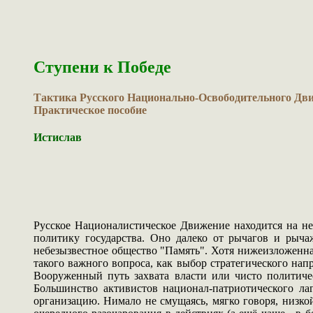
Ступени к Победе
Тактика Русского Национально-Освободительного Дв
Практическое пособие
Истислав
Русское Националистическое Движение находится на не
политику государства. Оно далеко от рычагов и рычаж
небезызвестное общество "Память". Хотя нижеизложенная
такого важного вопроса, как выбор стратегического нап
Вооруженный путь захвата власти или чисто политиче
Большинство активистов национал-патриотического ла
организацию. Нимало не смущаясь, мягко говоря, низк