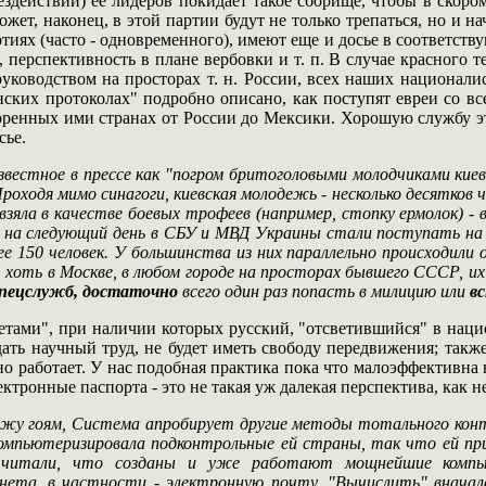
бездействии) её лидеров покидает такое сборище, чтобы в скоро
ожет, наконец, в этой партии будут не только трепаться, но и н
иях (часто - одновременного), имеют еще и досье в соответств
, перспективность в плане вербовки и т. п. В случае красного т
 руководством на просторах т. н. России, всех наших национал
нских протоколах" подробно описано, как поступят евреи со вс
коренных ими странах от России до Мексики. Хорошую службу эт
сье.
звестное в прессе как "погром бритоголовыми молодчиками киев
ходя мимо синагоги, киевская молодежь - несколько десятков чел
зяла в качестве боевых трофеев (например, стопку ермолок) - в
о на следующий день в СБУ и МВД Украины стали поступать на 
нее 150 человек. У большинства из них параллельно происходили
, хоть в Москве, в любом городе на просторах бывшего СССР, и
спецслужб, достаточно
всего один раз попасть в милицию или
в
летами", при наличии которых русский, "отсветившийся" в наци
дать научный труд, не будет иметь свободу передвижения; такж
 работает. У нас подобная практика пока что малоэффективна 
лектронные паспорта - это не такая уж далекая перспектива, как 
ожу гоям, Система апробирует другие методы тотального кон
мпьютеризировала подконтрольные ей страны, так что ей прих
ли читали, что созданы и уже работают мощнейшие компь
ета, в частности - электронную почту. "Вычислить" вначале 