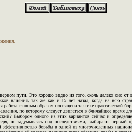
ижения.
верном пути. Это хорошо видно из того, сколь далеко оно о
ков влияния, так же как и 15 лет назад, когда на всю стра
 работа главным образом посвящена тактике практической борь
равления, по которому следует двигаться в ближайшее время для
ский? Выбором одного из этих вариантов сейчас и определяет
геря, не задумываясь над последствиями, выбирают первый 
ой эффективностью борьбы в одной из многочисленных национ