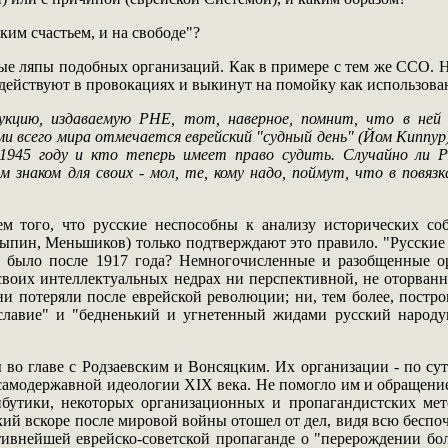
аким счастьем, и на свободе"?
е ляпы подобных организаций. Как в примере с тем же ССО. Н
задействуют в провокациях и выкинут на помойку как использова
ию, издаваемую РНЕ, тот, наверное, помнит, что в ней ин
ми всего мира отмечается еврейский "судный день" (Йом Киппур
 в 1945 году и кто теперь имеет право судить. Случайно л
 знаком для своих - мол, те, кому надо, поймут, что в повя
м того, что русские неспособны к анализу исторических со
пин, Меньшиков) только подтверждают это правило. "Русские в 
е было после 1917 года? Немногочисленные и разобщенные ор
в своих интеллектуальных недрах ни перспективной, не оторван
ни потеряли после еврейской революции; ни, тем более, постр
ославие" и "бедненький и угнетенный жидами русский народушк
во главе с Родзаевским и Вонсяцким. Их организации - по сут
самодержавной идеологии XIX века. Не помогло им и обращение
ибутики, некоторых организационных и пропагандистских ме
ий вскоре после мировой войны отошел от дел, видя всю беспо
ивнейшей еврейско-советской пропаганде о "перерождении боль