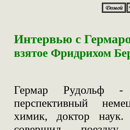
Интервью с Гермар
взятое Фридрихом Бе
Гермар Рудольф 
перспективный неме
химик, доктор наук.
совершил поездк