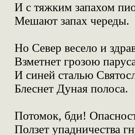
И с тяжким запахом пи
Мешают запах череды.
Но Север весело и здра
Взметнет грозою паруса
И синей сталью Святос
Блеснет Дуная полоса.
Потомок, бди! Опасност
Ползет упадничества гн