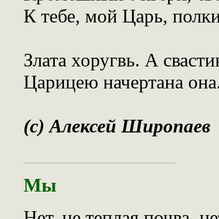
К тебе, мой Царь, полки
Злата хоругвь. А свастик
Царицею начертана она
(c) Алексей Широпаев
Мы
Нет, не теплая почва, не