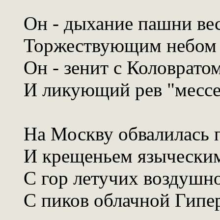
Он - дыхание пашни ве
Торжествующим небом 
Он - зенит с Коловрато
И ликующий рев "месс
На Москву обвалилась 
И крещеньем язычески
С гор летучих воздушн
С пиков облачной Гипе